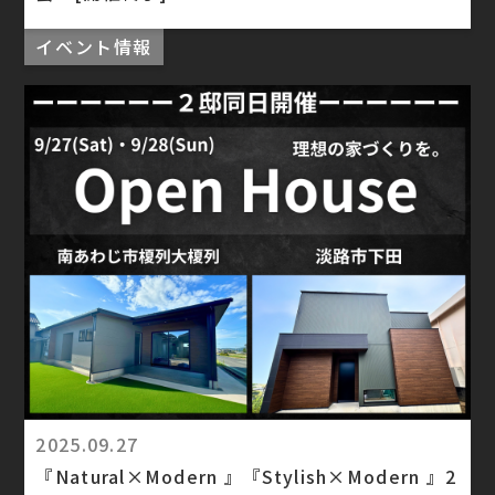
イベント情報
2025.09.27
『Natural×Modern 』『Stylish×Modern 』2