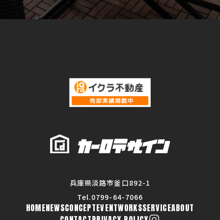
兵庫県淡路市釜口892-1
Tel.0799-64-7066
HOME
NEWS
CONCEPT
EVENT
WORKS
SERVICE
ABOUT
CONTACT
PRIVACY POLICY