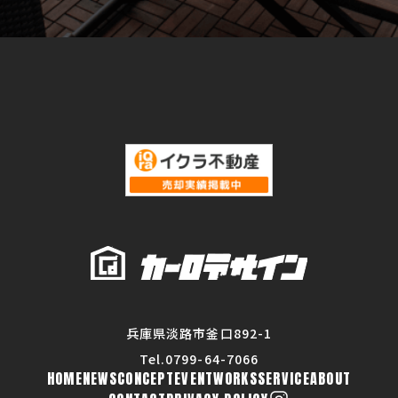
兵庫県淡路市釜口892-1
Tel.0799-64-7066
HOME
NEWS
CONCEPT
EVENT
WORKS
SERVICE
ABOUT